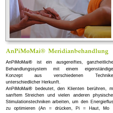
AnPiMoMai®  Meridianbehandlung
AnPiMoMai®    
ist    
ein    
ausgereiftes,    
ganzheitliche
Behandlungssystem      
mit      
einem      
eigenständige
Konzept          
aus          
verschiedenen          
Technike
unterschiedlicher Herkunft.
AnPiMoMai®   
bedeutet,   
den   
Klienten   
berühren,   
m
sanftem   
Streichen   
und   
vielen   
anderen   
physische
Stimulationstechniken  
arbeiten,  
um  
den  
Energieflus
zu   
optimieren   
(An   
=   
drücken,   
Pi   
=   
Haut,   
Mo  