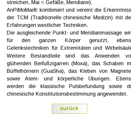
streichen, Mai = Gefäße, Meridiane). 
AnPiMoMai®  
kombiniert  
und  
vereint  
die  
Erkenntniss
der  
TCM  
(Traditionelle  
chinesische  
Medizin)  
mit  
de
Erfahrungen westlicher Techniken.
Die  
ausgleichende  
Punkt-  
und  
Meridianmassage  
wir
für      
den      
ganzen      
Körper      
genutzt,      
ebens
Gelenkstechniken   
für   
Extremitäten   
und   
Wirbelsäule
Weitere    
Bestandteile    
sind    
das    
Anwenden    
vo
glühenden  
Beifußzigarren  
(Moxa),  
das  
Schaben  
m
Büffelhörnern   
(GuaSha),   
das   
Kleben   
von   
Magnete
sowie    
Atem-    
und    
körperliche    
Übungen.    
Ebens
werden    
die    
klassische    
Pulsbefundung    
sowie    
d
chinesische Konstitutionsbestimmung angewendet.